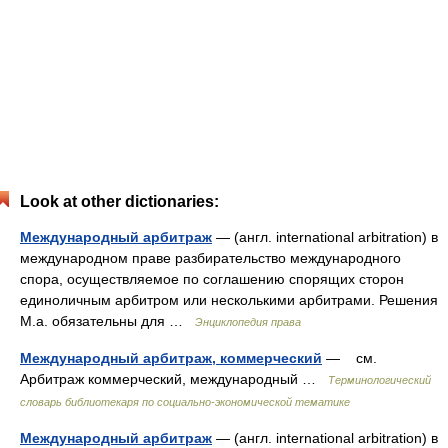
Look at other dictionaries:
Международный арбитраж
— (англ. international arbitration) в
международном праве разбирательство международного
спора, осуществляемое по соглашению спорящих сторон
единоличным арбитром или несколькими арбитрами. Решения
М.а. обязательны для …
Энциклопедия права
Международный арбитраж, коммерческий
— см.
Арбитраж коммерческий, международный …
Терминологический
словарь библиотекаря по социально-экономической тематике
Международный арбитраж
— (англ. international arbitration) в